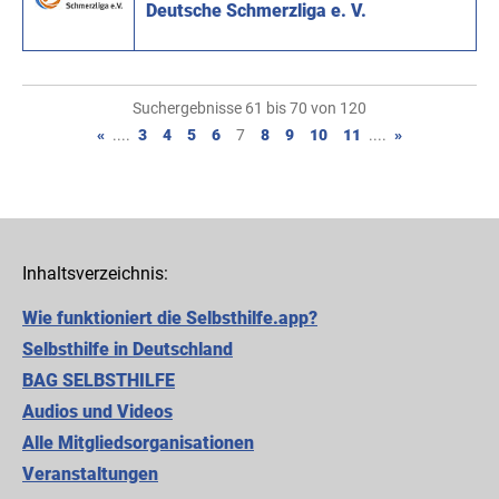
Deutsche Schmerzliga e. V.
Suchergebnisse 61 bis 70 von 120
«
....
3
4
5
6
7
8
9
10
11
....
»
Inhaltsverzeichnis:
Wie funktioniert die Selbsthilfe.app?
Selbsthilfe in Deutschland
BAG SELBSTHILFE
Audios und Videos
Alle Mitgliedsorganisationen
Cookie-Einstellungen
Veranstaltungen