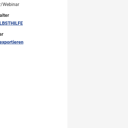
r/Webinar
alter
LBSTHILFE
ar
exportieren