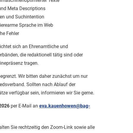
hmaschinenoptimierter Texte
 und Meta Descriptions
ben und Suchintention
rrierearme Sprache im Web
che Fehler
richtet sich an Ehrenamtliche und
rbänden, die redaktionell tätig sind oder
linepräsenz tragen.
begrenzt. Wir bitten daher zunächst um nur
edsverband. Sollten nach Ablauf der
ätze verfügbar sein, informieren wir Sie gerne.
2026
per E-Mail an
eva.kauenhowen@bag-
lten Sie rechtzeitig den Zoom-Link sowie alle