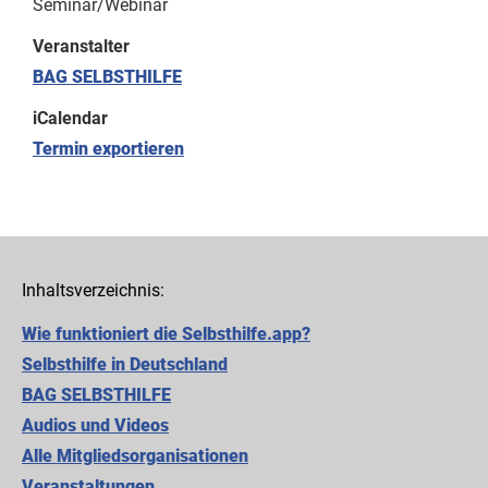
Seminar/Webinar
Veranstalter
BAG SELBSTHILFE
iCalendar
Termin exportieren
Inhaltsverzeichnis:
Wie funktioniert die Selbsthilfe.app?
Selbsthilfe in Deutschland
BAG SELBSTHILFE
Audios und Videos
Alle Mitgliedsorganisationen
Cookie-Einstellungen
Veranstaltungen