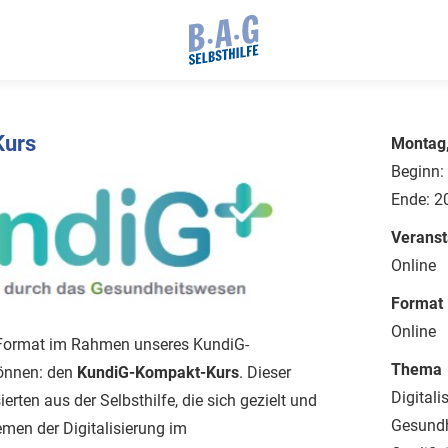
Kurs
Montag,
Beginn:
Ende: 2
Veranst
Online
Format
Online
s Format im Rahmen unseres KundiG-
Thema
önnen: den
KundiG-Kompakt-Kurs
. Dieser
Digitali
sierten aus der Selbsthilfe, die sich gezielt und
Gesund
men der Digitalisierung im