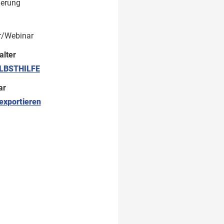
ierung
r/Webinar
alter
LBSTHILFE
ar
exportieren