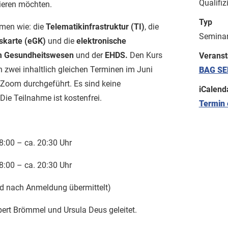
Qualifiz
ieren möchten.
Typ
emen wie: die
Telematikinfrastruktur (TI)
, die
Semina
skarte (eGK)
und die
elektronische
m Gesundheitswesen
und der
EHDS.
Den Kurs
Veranst
n zwei inhaltlich gleichen Terminen im Juni
BAG SE
r Zoom durchgeführt. Es sind keine
iCalend
ie Teilnahme ist kostenfrei.
Termin 
8:00 – ca. 20:30 Uhr
8:00 – ca. 20:30 Uhr
rd nach Anmeldung übermittelt)
ert Brömmel und Ursula Deus geleitet.