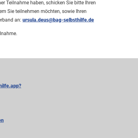
iner Teilnahme haben, schicken Sie bitte Ihren
m Sie teilnehmen möchten, sowie Ihren
erband an:
ursula.deus@bag-selbsthilfe.de
ilnahme.
hilfe.app?
en