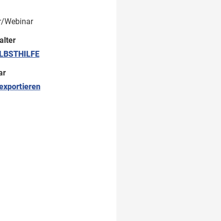
r/Webinar
alter
LBSTHILFE
ar
exportieren