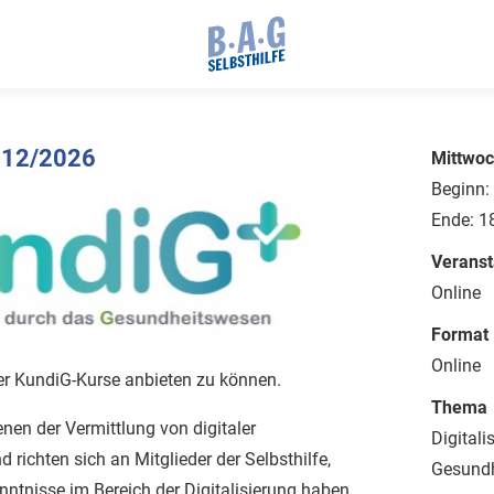
 12/2026
Mittwoc
Beginn:
Ende: 1
Veranst
Online
Format
Online
er KundiG-Kurse anbieten zu können.
Thema
nen der Vermittlung von digitaler
Digitali
ichten sich an Mitglieder der Selbsthilfe,
Gesund
nntnisse im Bereich der Digitalisierung haben