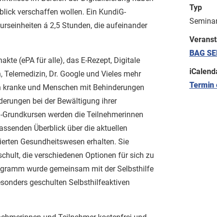
Typ
blick verschaffen wollen. Ein KundiG-
Semina
urseinheiten á 2,5 Stunden, die aufeinander
Veranst
BAG SE
akte (ePA für alle), das E-Rezept, Digitale
iCalend
Telemedizin, Dr. Google und Vieles mehr
Termin 
sch kranke und Menschen mit Behinderungen
erungen bei der Bewältigung ihrer
G-Grundkursen werden die Teilnehmerinnen
ssenden Überblick über die aktuellen
sierten Gesundheitswesen erhalten. Sie
chult, die verschiedenen Optionen für sich zu
gramm wurde gemeinsam mit der Selbsthilfe
esonders geschulten Selbsthilfeaktiven