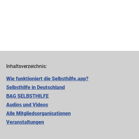
Inhaltsverzeichnis:
Wie funktioniert die Selbsthilfe.app?
Selbsthilfe in Deutschland
BAG SELBSTHILFE
Audios und Videos
Alle Mitgliedsorganisationen
Cookie-Einstellungen
Veranstaltungen
Diese Webseite setzt verschiedene Cookies und