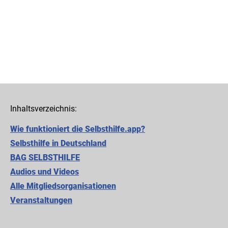
Inhaltsverzeichnis:
Wie funktioniert die Selbsthilfe.app?
Selbsthilfe in Deutschland
BAG SELBSTHILFE
Audios und Videos
Alle Mitgliedsorganisationen
Cookie-Einstellungen
Veranstaltungen
Diese Webseite setzt verschiedene Cookies und