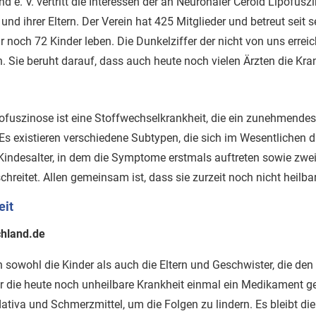
e. V. vertritt die Interessen der an Neuronaler Ceroid Lipofusz
und ihrer Eltern. Der Verein hat 425 Mitglieder und betreut seit
r noch 72 Kinder leben. Die Dunkelziffer der nicht von uns errei
h. Sie beruht darauf, dass auch heute noch vielen Ärzten die Kra
ofuszinose ist eine Stoffwechselkrankheit, die ein zunehmende
 Es existieren verschiedene Subtypen, die sich im Wesentlichen 
Kindesalter, in dem die Symptome erstmals auftreten sowie zwei
chreitet. Allen gemeinsam ist, dass sie zurzeit noch nicht heilbar
eit
chland.de
en sowohl die Kinder als auch die Eltern und Geschwister, die de
ür die heute noch unheilbare Krankheit einmal ein Medikament g
dativa und Schmerzmittel, um die Folgen zu lindern. Es bleibt die