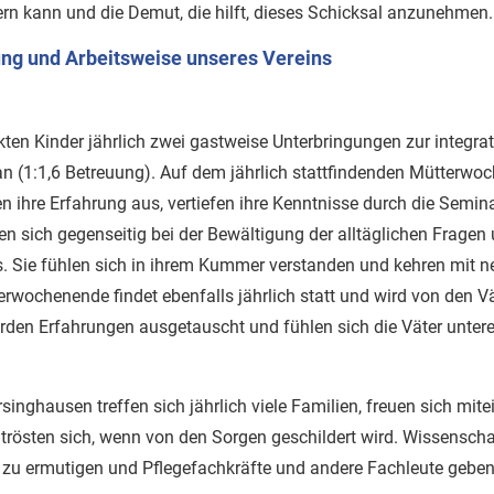
rn kann und die Demut, die hilft, dieses Schicksal anzunehmen.
ng und Arbeitsweise unseres Vereins
nkten Kinder jährlich zwei gastweise Unterbringungen zur integra
an (1:1,6 Betreuung). Auf dem jährlich stattfindenden Mütterwoc
n ihre Erfahrung aus, vertiefen ihre Kenntnisse durch die Semina
zen sich gegenseitig bei der Bewältigung der alltäglichen Fragen
. Sie fühlen sich in ihrem Kummer verstanden und kehren mit n
rwochenende findet ebenfalls jährlich statt und wird von den V
en Erfahrungen ausgetauscht und fühlen sich die Väter unterei
singhausen treffen sich jährlich viele Familien, freuen sich mit
 trösten sich, wenn von den Sorgen geschildert wird. Wissenscha
g zu ermutigen und Pflegefachkräfte und andere Fachleute geben