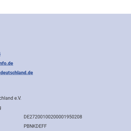
4
nfo.de
-deutschland.de
hland e.V.
g
DE27200100200001950208
PBNKDEFF