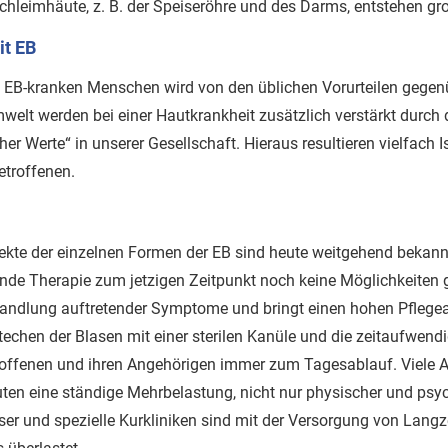
chleimhäute, z. B. der Speiseröhre und des Darms, entstehen g
it EB
EB-kranken Menschen wird von den üblichen Vorurteilen gegenüb
welt werden bei einer Hautkrankheit zusätzlich verstärkt durch
her Werte“ in unserer Gesellschaft. Hieraus resultieren vielfach 
etroffenen.
ekte der einzelnen Formen der EB sind heute weitgehend bekannt
e Therapie zum jetzigen Zeitpunkt noch keine Möglichkeiten 
handlung auftretender Symptome und bringt einen hohen Pflegea
echen der Blasen mit einer sterilen Kanüle und die zeitaufwend
offenen und ihren Angehörigen immer zum Tagesablauf. Viele A
n eine ständige Mehrbelastung, nicht nur physischer und psyc
user und spezielle Kurkliniken sind mit der Versorgung von Lang