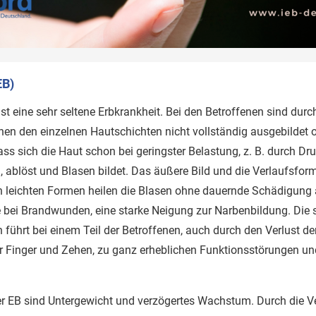
EB)
st eine sehr seltene Erbkrankheit. Bei den Betroffenen sind durc
hen den einzelnen Hautschichten nicht vollständig ausgebildet o
ss sich die Haut schon bei geringster Belastung, z. B. durch Dru
, ablöst und Blasen bildet. Das äußere Bild und die Verlaufsfo
en leichten Formen heilen die Blasen ohne dauernde Schädigung
e bei Brandwunden, eine starke Neigung zur Narbenbildung. Die
ührt bei einem Teil der Betroffenen, auch durch den Verlust de
inger und Zehen, zu ganz erheblichen Funktionsstörungen un
r EB sind Untergewicht und verzögertes Wachstum. Durch die V