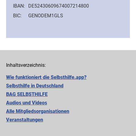
IBAN:
DE52430609674007214800
BIC:
GENODEM1GLS
Inhaltsverzeichnis:
Wie funktioniert die Selbsthilfe.app?
Selbsthilfe in Deutschland
BAG SELBSTHILFE
Audios und Videos
Alle Mitgliedsorganisationen
Cookie-Einstellungen
Veranstaltungen
Diese Webseite setzt verschiedene Cookies und