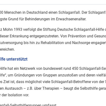
000 Menschen in Deutschland einen Schlaganfall. Der Schlaganfall
gste Grund für Behinderungen im Erwachsenenalter.
iz Mohn 1993 verfolgt die Stiftung Deutsche Schlaganfall-Hilfe 
dieser Erkrankung entgegenzutreten. Von Prävention und Gesun
tversorgung bis hin zu Rehabilitation und Nachsorge engagiert
Bereichen.
ilfe unterstützt
Hilfe hat ein Netzwerk von bundesweit rund 450 Schlaganfall-Se
sthilfe“, um Gründungen von Gruppen anzustoßen und deren vielfäl
 Ziel ist, dass möglichst viele Schlaganfall-Betroffene von der S
n Austausch – z.B. über Therapien – beugt die Selbsthilfe gera
der Isolation vor.
ganfall-Selbsthilfegruppen umfasst