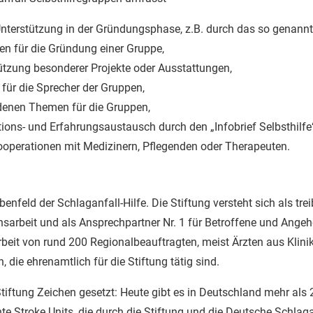
Unterstützung in der Gründungsphase, z.B. durch das so genannte
en für die Gründung einer Gruppe,
tützung besonderer Projekte oder Ausstattungen,
für die Sprecher der Gruppen,
denen Themen für die Gruppen,
ions- und Erfahrungsaustausch durch den „Infobrief Selbsthilfe“
ooperationen mit Medizinern, Pflegenden oder Therapeuten.
benfeld der Schlaganfall-Hilfe. Die Stiftung versteht sich als tre
sarbeit und als Ansprechpartner Nr. 1 für Betroffene und Angehö
 Arbeit von rund 200 Regionalbeauftragten, meist Ärzten aus Klin
, die ehrenamtlich für die Stiftung tätig sind.
 Stiftung Zeichen gesetzt: Heute gibt es in Deutschland mehr als
te Stroke Units, die durch die Stiftung und die Deutsche Schlaga