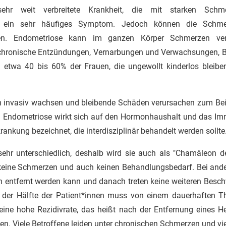
ehr weit verbreitete Krankheit, die mit starken Schme
st ein sehr häufiges Symptom. Jedoch können die Schme
ten. Endometriose kann im ganzen Körper Schmerzen ve
chronische Entzündungen, Vernarbungen und Verwachsungen, B
Bei etwa 40 bis 60% der Frauen, die ungewollt kinderlos bleibe
 invasiv wachsen und bleibende Schäden verursachen zum Be
n. Endometriose wirkt sich auf den Hormonhaushalt und das I
rankung bezeichnet, die interdisziplinär behandelt werden sollte
ehr unterschiedlich, deshalb wird sie auch als "Chamäleon d
eine Schmerzen und auch keinen Behandlungsbedarf. Bei ande
h entfernt werden kann und danach treten keine weiteren Beschw
wa der Hälfte der Patient*innen muss von einem dauerhaften 
ine hohe Rezidivrate, das heißt nach der Entfernung eines H
en. Viele Betroffene leiden unter chronischen Schmerzen und v