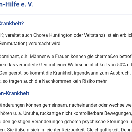
-Hilfe e. V.
Krankheit?
K; veraltet auch Chorea Huntington oder Veitstanz) ist ein erbli
Genmutation) verursacht wird.
-dominant, d.h. Männer wie Frauen können gleichermaßen betr
en das veränderte Gen mit einer Wahrscheinlichkeit von 50% erb
Gen geerbt, so kommt die Krankheit irgendwann zum Ausbruch. 
t, so tragen auch die Nachkommen kein Risiko mehr.
on-Krankheit
eränderungen können gemeinsam, nacheinander oder wechselwei
ren u. a. Unruhe, ruckartige nicht kontrollierbare Bewegungen
u den geistigen Veränderungen gehören psychische Störungen 
. Sie äußern sich in leichter Reizbarkeit, Gleichgültigkeit, Dep