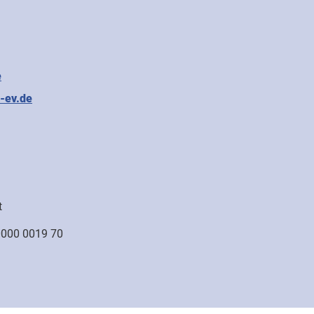
e
-ev.de
t
0000 0019 70