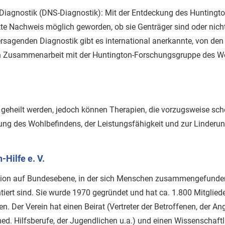
 Diagnostik (DNS-Diagnostik): Mit der Entdeckung des Huntingt
ekte Nachweis möglich geworden, ob sie Genträger sind oder nic
rsagenden Diagnostik gibt es international anerkannte, von den
in Zusammenarbeit mit der Huntington-Forschungsgruppe des We
t geheilt werden, jedoch können Therapien, die vorzugsweise s
ltung des Wohlbefindens, der Leistungsfähigkeit und zur Linder
Hilfe e. V.
sation auf Bundesebene, in der sich Menschen zusammengefunden
ntiert sind. Sie wurde 1970 gegründet und hat ca. 1.800 Mitglie
en. Der Verein hat einen Beirat (Vertreter der Betroffenen, der An
ed. Hilfsberufe, der Jugendlichen u.a.) und einen Wissenschaftl