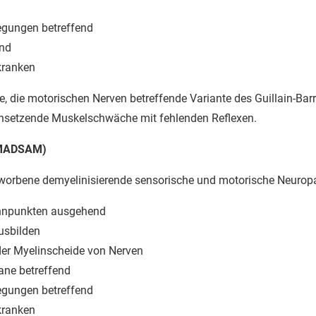
egungen betreffend
end
kranken
e, die motorischen Nerven betreffende Variante des Guillain-Ba
einsetzende Muskelschwäche mit fehlenden Reflexen.
(MADSAM)
rworbene demyelinisierende sensorische und motorische Neurop
rennpunkten ausgehend
usbilden
der Myelinscheide von Nerven
ane betreffend
egungen betreffend
kranken