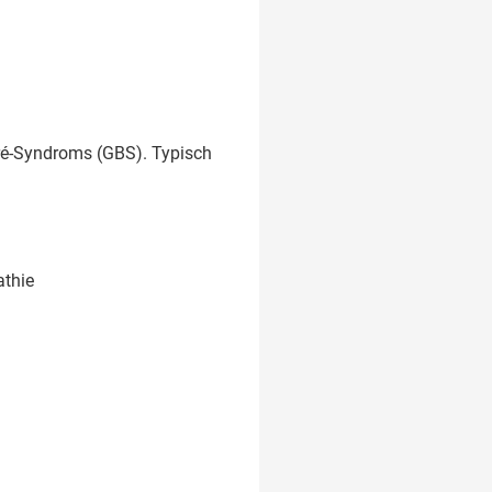
rré-Syndroms (GBS). Typisch
athie