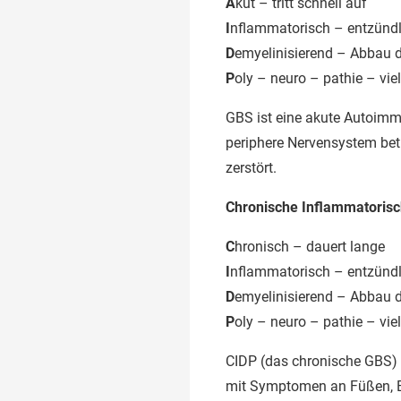
A
kut – tritt schnell auf
I
nflammatorisch – entzündl
D
emyelinisierend – Abbau 
P
oly – neuro – pathie – vie
GBS ist eine akute Autoimmu
periphere Nervensystem betr
zerstört.
Chronische Inflammatorisc
C
hronisch – dauert lange
I
nflammatorisch – entzündl
D
emyelinisierend – Abbau 
P
oly – neuro – pathie – vi
CIDP (das chronische GBS) 
mit Symptomen an Füßen, 