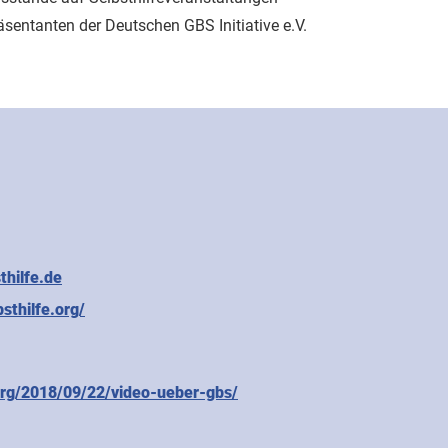
äsentanten der Deutschen GBS Initiative e.V.
thilfe.de
bsthilfe.org/
.org/2018/09/22/video-ueber-gbs/