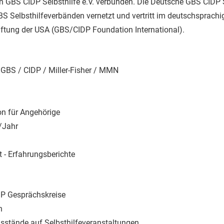
n GBS CIDP Selbsthilfe e.V. verbunden. Die Deutsche GBS CIDP Se
BS Selbsthilfeverbänden vernetzt und vertritt im deutschsprac
iftung der USA (GBS/CIDP Foundation International).
GBS / CIDP / Miller-Fisher / MMN
on für Angehörige
/Jahr
ft - Erfahrungsberichte
P Gesprächskreise
n
sstände auf Selbsthilfeveranstaltungen