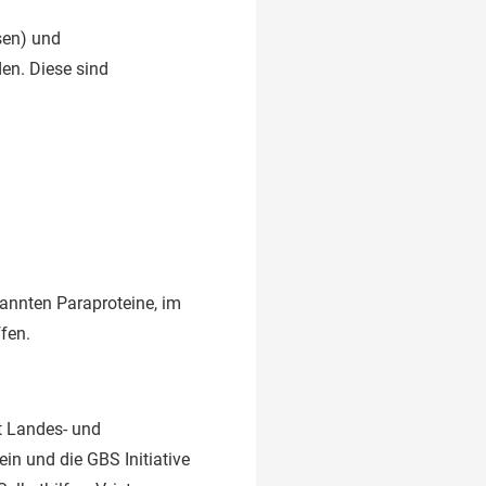
sen) und
en. Diese sind
nannten Paraproteine, im
ffen.
t Landes- und
in und die GBS Initiative