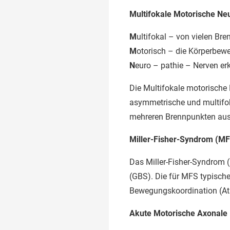
Multifokale Motorische N
M
ultifokal – von vielen B
M
otorisch – die Körperbew
N
euro – pathie – Nerven er
Die Multifokale motorische 
asymmetrische und multifoka
mehreren Brennpunkten aus
Miller-Fisher-Syndrom (M
Das Miller-Fisher-Syndrom (
(GBS). Die für MFS typisc
Bewegungskoordination (Atax
Akute Motorische Axonale