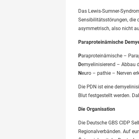
Das Lewis-Sumner-Syndrom 
Sensibilitätsstörungen, die
asymmetrisch, also nicht au
Paraproteinämische Demye
P
araproteinämische – Parap
D
emyelinisierend – Abbau 
N
euro – pathie – Nerven er
Die PDN ist eine demyelinis
Blut festgestellt werden. Da
Die Organisation
Die Deutsche GBS CIDP Selb
Regionalverbänden. Auf euro