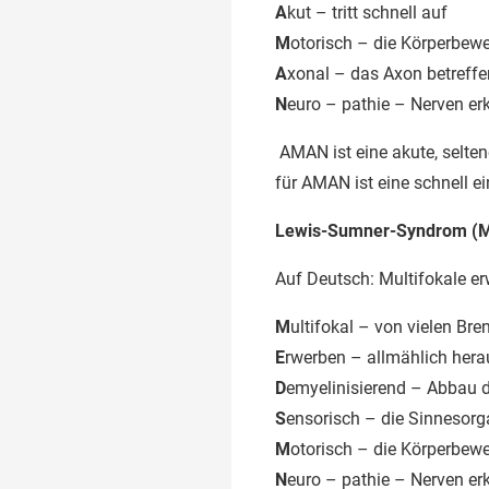
A
kut – tritt schnell auf
M
otorisch – die Körperbew
A
xonal – das Axon betreff
N
euro – pathie – Nerven er
AMAN ist eine akute, selten
für AMAN ist eine schnell 
Lewis-Sumner-Syndrom 
Auf Deutsch: Multifokale e
M
ultifokal – von vielen B
E
rwerben – allmählich hera
D
emyelinisierend – Abbau 
S
ensorisch – die Sinnesorg
M
otorisch – die Körperbew
N
euro – pathie – Nerven er