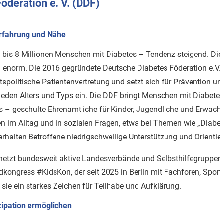
öderation e. V. (DDF)
Erfahrung und Nähe
7 bis 8 Millionen Menschen mit Diabetes – Tendenz steigend. D
 enorm. Die 2016 gegründete Deutsche Diabetes Föderation e.V. 
tspolitische Patientenvertretung und setzt sich für Prävention 
jeden Alters und Typs ein. Die DDF bringt Menschen mit Diabete
 – geschulte Ehrenamtliche für Kinder, Jugendliche und Erwac
en im Alltag und in sozialen Fragen, etwa bei Themen wie „Diabet
halten Betroffene niedrigschwellige Unterstützung und Orienti
rnetzt bundesweit aktive Landesverbände und Selbsthilfegrupp
dkongress #KidsKon, der seit 2025 in Berlin mit Fachforen, Spo
 sie ein starkes Zeichen für Teilhabe und Aufklärung.
izipation ermöglichen