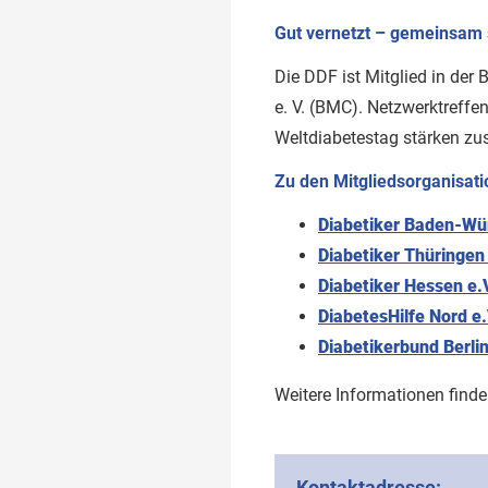
Gut vernetzt – gemeinsam 
Die DDF ist Mitglied in d
e. V. (BMC). Netzwerktreffe
Weltdiabetestag stärken zus
Zu den Mitgliedsorganisati
Diabetiker Baden-Wü
Diabetiker Thüringen 
Diabetiker Hessen e.
DiabetesHilfe Nord e.
Diabetikerbund Berlin
Weitere Informationen find
Kontaktadresse: