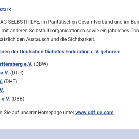
stark
er BAG SELBSTHILFE, im Paritätischen Gesamtverband und im B
n mit anderen Selbsthilfeorganisationen sowie ein jährliches 
ätzlich den Austausch und die Sichtbarkeit.
onen der Deutschen Diabetes Föderation e.V. gehören:
rttemberg e.V.
(DBW)
e.V.
(DTH)
V.
(DHE)
V.
 e.V.
(DBB)
en Sie auf unserer Homepage unter
www.ddf.de.com
.