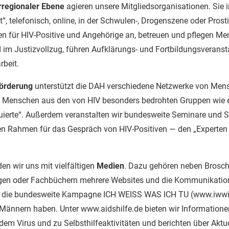
erregionaler Ebene
agieren unsere Mitgliedsorganisationen. Sie 
, telefonisch, online, in der Schwulen-, Drogenszene oder Prosti
n für HIV-Positive und Angehörige an, betreuen und pflegen Me
im Justizvollzug, führen Aufklärungs- und Fortbildungsveranst
rbeit.
förderung
unterstützt die DAH verschiedene Netzwerke von Men
n Menschen aus den von HIV besonders bedrohten Gruppen wie 
tuierte“. Außerdem veranstalten wir bundesweite Seminare und 
en Rahmen für das Gespräch von HIV-Positiven — den „Experten 
en wir uns mit vielfältigen
Medien
. Dazu gehören neben Broschü
igen oder Fachbüchern mehrere Websites und die Kommunikation
t die bundesweite Kampagne ICH WEISS WAS ICH TU (www.iwwit
 Männern haben. Unter www.aidshilfe.de bieten wir Information
em Virus und zu Selbsthilfeaktivitäten und berichten über Akt