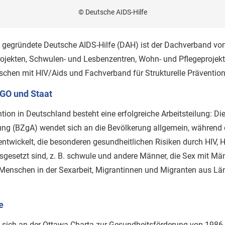
© Deutsche AIDS-Hilfe
gegründete Deutsche AIDS-Hilfe (DAH) ist der Dachverband von
ojekten, Schwulen- und Lesbenzentren, Wohn- und Pflegeprojekte
chen mit HIV/Aids und Fachverband für Strukturelle Prävention
GO und Staat
tion in Deutschland besteht eine erfolgreiche Arbeitsteilung: Di
ung ­(BZgA) wendet sich an die Bevölkerung allgemein, während 
ntwickelt, die besonderen gesundheitlichen Risiken durch HIV, H
usgesetzt sind, z. B. schwule und andere Männer, die Sex mit M
enschen in der Sexarbeit, Migrantinnen und Migranten aus Län
e
rt sich an der Ottawa-Charta zur Gesundheitsförderung von 198