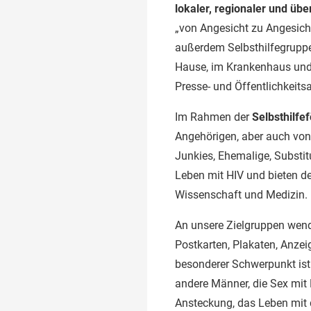
lokaler, regionaler und üb
„von Angesicht zu Angesicht“
außerdem Selbsthilfegruppe
Hause, im Krankenhaus und 
Presse- und Öffentlichkeitsa
Im Rahmen der
Selbsthilfe
Angehörigen, aber auch vo
Junkies, Ehemalige, Substi
Leben mit HIV und bieten d
Wissenschaft und Medizin.
An unsere Zielgruppen wend
Postkarten, Plakaten, Anze
besonderer Schwerpunkt is
andere Männer, die Sex mit
Ansteckung, das Leben mit d