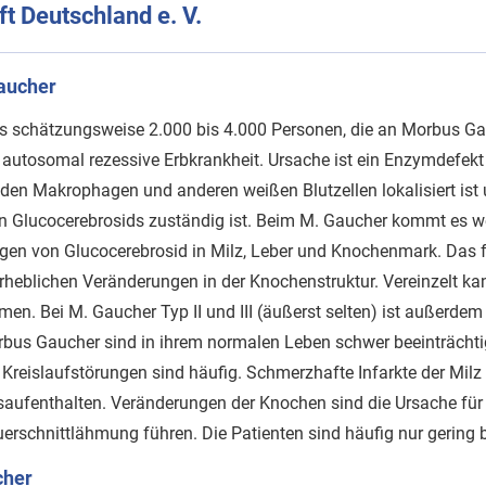
t Deutschland e. V.
Gaucher
es schätzungsweise 2.000 bis 4.000 Personen, die an Morbus Ga
e autosomal rezessive Erbkrankheit. Ursache ist ein Enzymdefe
den Makrophagen und anderen weißen Blutzellen lokalisiert ist
en Glucocerebrosids zuständig ist. Beim M. Gaucher kommt es 
gen von Glucocerebrosid in Milz, Leber und Knochenmark. Das f
heblichen Veränderungen in der Knochenstruktur. Vereinzelt kan
en. Bei M. Gaucher Typ II und III (äußerst selten) ist außerde
rbus Gaucher sind in ihrem normalen Leben schwer beeinträchtig
reislaufstörungen sind häufig. Schmerzhafte Infarkte der Milz
ufenthalten. Veränderungen der Knochen sind die Ursache fü
erschnittlähmung führen. Die Patienten sind häufig nur gering b
cher