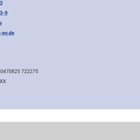
3
3-9
e
-ev.de
00470825 722275
XX