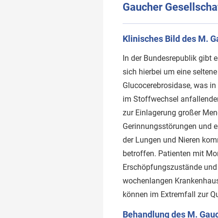
Gaucher Gesellschaf
Klinisches Bild des M. 
In der Bundesrepublik gibt 
sich hierbei um eine selten
Glucocerebrosidase, was in 
im Stoffwechsel anfallend
zur Einlagerung großer Men
Gerinnungsstörungen und er
der Lungen und Nieren komm
betroffen. Patienten mit Mo
Erschöpfungszustände und K
wochenlangen Krankenhausa
können im Extremfall zur Qu
Behandlung des M. Gau