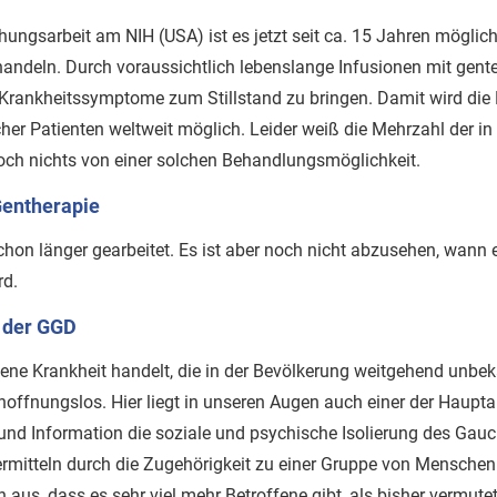
hungsarbeit am NIH (USA) ist es jetzt seit ca. 15 Jahren möglic
ndeln. Durch voraussichtlich lebenslange Infusionen mit gente
e Krankheitssymptome zum Stillstand zu bringen. Damit wird die
er Patienten weltweit möglich. Leider weiß die Mehrzahl der i
ch nichts von einer solchen Behandlungsmöglichkeit.
Gentherapie
chon länger gearbeitet. Es ist aber noch nicht abzusehen, wann 
rd.
e der GGD
tene Krankheit handelt, die in der Bevölkerung weitgehend unbeka
 hoffnungslos. Hier liegt in unseren Augen auch einer der Haupta
und Information die soziale und psychische Isolierung des Gau
mitteln durch die Zugehörigkeit zu einer Gruppe von Menschen
us, dass es sehr viel mehr Betroffene gibt, als bisher vermutet 