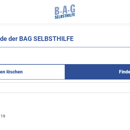
ände der BAG SELBSTHILFE
en löschen
Find
19