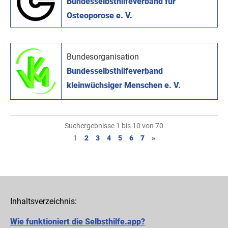
Bundesselbsthilfeverband für
Osteoporose e. V.
Bundesorganisation
Bundesselbsthilfeverband
kleinwüchsiger Menschen e. V.
Suchergebnisse 1 bis 10 von 70
1
2
3
4
5
6
7
»
Inhaltsverzeichnis:
Wie funktioniert die Selbsthilfe.app?