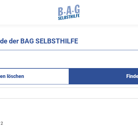
ände der BAG SELBSTHILFE
en löschen
Find
2