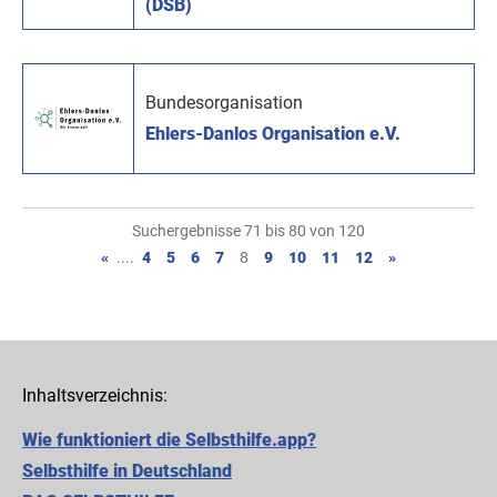
(DSB)
Bundesorganisation
Ehlers-Danlos Organisation e.V.
Suchergebnisse 71 bis 80 von 120
«
....
4
5
6
7
8
9
10
11
12
»
Inhaltsverzeichnis:
Wie funktioniert die Selbsthilfe.app?
Selbsthilfe in Deutschland