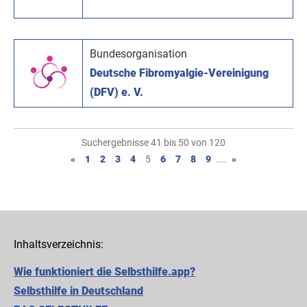
Bundesorganisation
Deutsche Fibromyalgie-Vereinigung
(DFV) e. V.
Suchergebnisse 41 bis 50 von 120
«
1
2
3
4
5
6
7
8
9
....
»
Inhaltsverzeichnis:
Wie funktioniert die Selbsthilfe.app?
Selbsthilfe in Deutschland