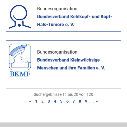
Bundesorganisation
Bundesverband Kehlkopf- und Kopf-
Hals-Tumore e. V.
Bundesorganisation
Bundesverband Kleinwüchsige
Menschen und ihre Familien e. V.
Suchergebnisse 11 bis 20 von 120
«
1
2
3
4
5
6
7
8
9
....
»