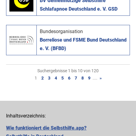
BV Gemeinnützige Selbsthilfe
Schlafapnoe Deutschland e. V. GSD
Bundesorganisation
Borreliose und FSME Bund Deutschland
e. V. (BFBD)
Suchergebnisse 1 bis 10 von 120
1
2
3
4
5
6
7
8
9
....
»
Inhaltsverzeichnis:
Wie funktioniert die Selbsthilfe.app?