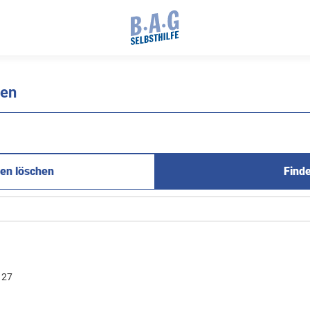
nen
en löschen
Find
27