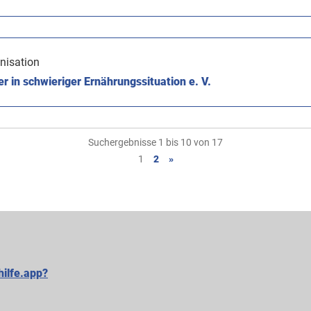
nisation
er in schwieriger Ernährungssituation e. V.
Suchergebnisse 1 bis 10 von 17
1
2
»
hilfe.app?