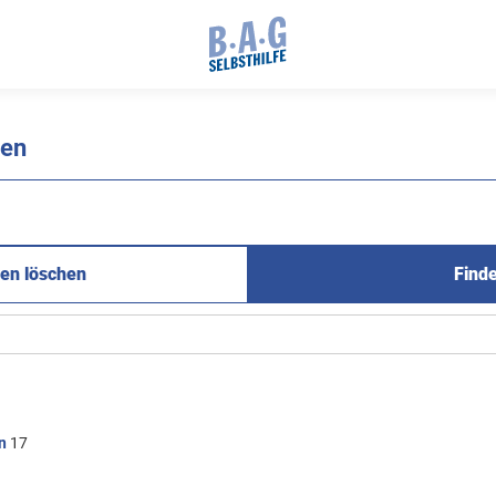
nen
en löschen
Find
n
17