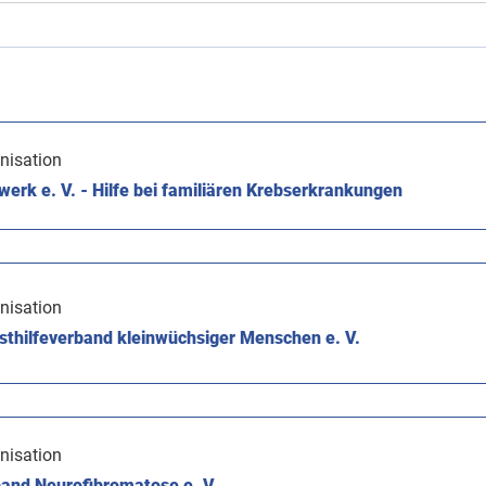
nisation
rk e. V. - Hilfe bei familiären Krebserkrankungen
nisation
thilfeverband kleinwüchsiger Menschen e. V.
nisation
and Neurofibromatose e. V.