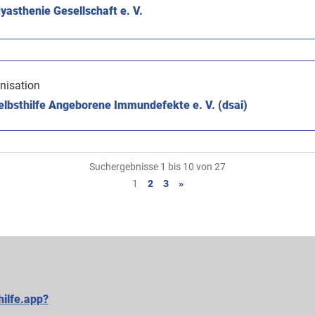
asthenie Gesellschaft e. V.
nisation
lbsthilfe Angeborene Immundefekte e. V. (dsai)
Suchergebnisse 1 bis 10 von 27
1
2
3
»
hilfe.app?