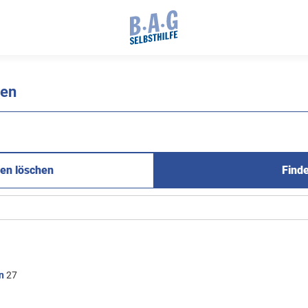
nen
en löschen
Find
n
27