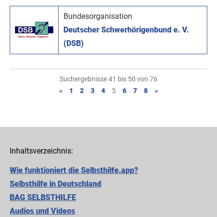
Bundesorganisation
Deutscher Schwerhörigenbund e. V.
(DSB)
Suchergebnisse 41 bis 50 von 76
«
1
2
3
4
5
6
7
8
»
Inhaltsverzeichnis:
Wie funktioniert die Selbsthilfe.app?
Selbsthilfe in Deutschland
BAG SELBSTHILFE
Audios und Videos