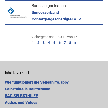
Bundesorganisation
Bundesverband
Contergangeschädigter e. V.
Suchergebnisse 1 bis 10 von 76
1
2
3
4
5
6
7
8
»
Inhaltsverzeichnis:
Wie funktioniert die Selbsthilfe.app?
Selbsthilfe in Deutschland
BAG SELBSTHILFE
Audios und Videos