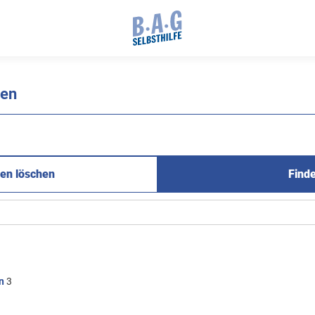
nen
en löschen
Find
n
3