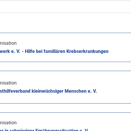
nisation
rk e. V. - Hilfe bei familiären Krebserkrankungen
nisation
thilfeverband kleinwüchsiger Menschen e. V.
nisation
er in schwieriger Ernährungssituation e. V.