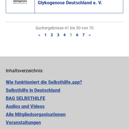
Glykogenose Deutschland e. V.
Suchergebnisse 41 bis 50 von 70
«
1
2
3
4
5
6
7
»
Inhaltsverzeichnis:
Wie funktioniert die Selbsthilfe.app?
Selbsthilfe in Deutschland
BAG SELBSTHILFE
Audios und Videos
Alle Mitgliedsorganisationen
Cookie-Einstellungen
Veranstaltungen