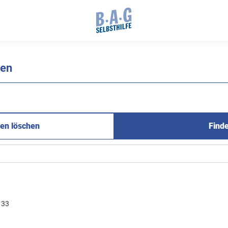
nen
en löschen
Find
33