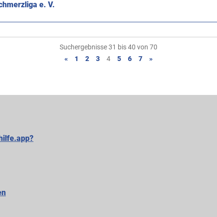
hmerzliga e. V.
Suchergebnisse 31 bis 40 von 70
«
1
2
3
4
5
6
7
»
hilfe.app?
en