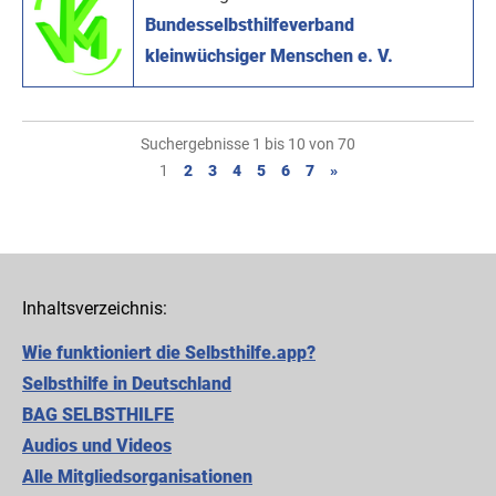
Bundesselbsthilfeverband
kleinwüchsiger Menschen e. V.
Suchergebnisse 1 bis 10 von 70
1
2
3
4
5
6
7
»
Inhaltsverzeichnis:
Wie funktioniert die Selbsthilfe.app?
Selbsthilfe in Deutschland
BAG SELBSTHILFE
Audios und Videos
Alle Mitgliedsorganisationen