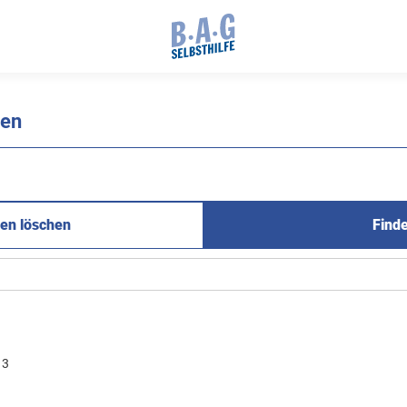
nen
en löschen
Find
3