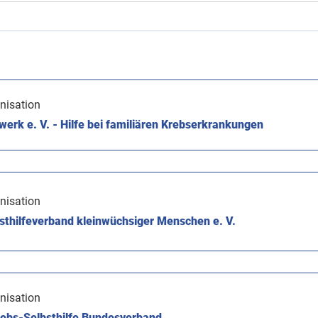
nisation
rk e. V. - Hilfe bei familiären Krebserkrankungen
nisation
thilfeverband kleinwüchsiger Menschen e. V.
nisation
rebs-Selbsthilfe Bundesverband